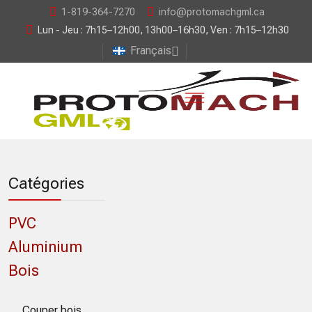
1-819-364-7270
info@protomachgml.ca
Lun - Jeu : 7h15–12h00, 13h00–16h30, Ven : 7h15–12h30
Français
Catégories
PVC
Aluminium
Bois
Couper bois