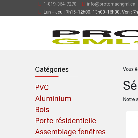
1-819-364-7270
info@protomachgml.ca
Lun - Jeu : 7h15–12h00, 13h00–16h30, Ven : 7
Catégories
Vous ê
Sé
PVC
Aluminium
Notre 
Bois
Porte résidentielle
Assemblage fenêtres