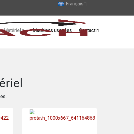
Français
e Matériel
Machines usagées
Contact
ériel
res.