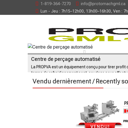
1-819-364-7270
info@protomachgml.ca
Lun - Jeu : 7h15–12h00, 13h00–16h30, Ven : 7
Centre de perçage automatisé
La PROPVA est un équipement conçu pour tirer profit 
temps de refroidissement post-soudage pour effectu
des perçages de positionnement de la quinc
Vendu dernièrement / Recently so
0 Mai 2022