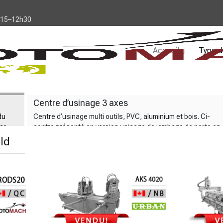
h15–12h30
Accueil
Type d
Centre d’usinage 3 axes
du
Centre d’usinage multi outils, PVC, aluminium et bois. Ci-
er
contre présenté en version usinage de jambage de porte en
bois, permet d'usiner 2 pièces dan
ld