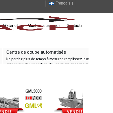
Français
e Matériel
Machines usagées
Contact
Centre de coupe automatisée
C
Ne perdez plus de temps à mesurer, remplissez la machine
Ce
et la coupe de vos cadres, de vos volets et de vos meneaux
ou
se fera automatiquement.